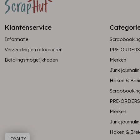
Klantenservice
Categori
Informatie
Scrapbookin
Verzending en retourneren
PRE-ORDERS
Betalingsmogelijkheden
Merken
Junk journali
Haken & Brei
Scrapbookin
PRE-ORDERS
Merken
Junk journali
Haken & Brei
LOYALTY