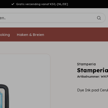
Gratis verzending vanaf €50,-[NL/DE]
oking
Haken & Breien
Stamperia
Stamperia
Artikelnummer: WK
Dye Ink pad Ceru