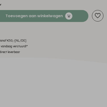
w
Toevoegen aan winkelwagen
 vanaf €50,-[NL/DE]
, vandaag verstuurd!*
irect leverbaar