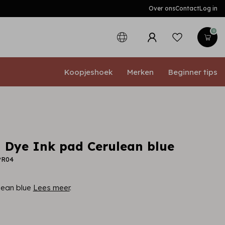
Over ons
Contact
Log in
0
Koopjeshoek
Merken
Beginner tips
 Dye Ink pad Cerulean blue
PR04
lean blue
Lees meer
.