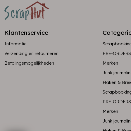
Klantenservice
Categori
Informatie
Scrapbookin
Verzending en retourneren
PRE-ORDERS
Betalingsmogelijkheden
Merken
Junk journali
Haken & Brei
Scrapbookin
PRE-ORDERS
Merken
Junk journali
Haken & Brei