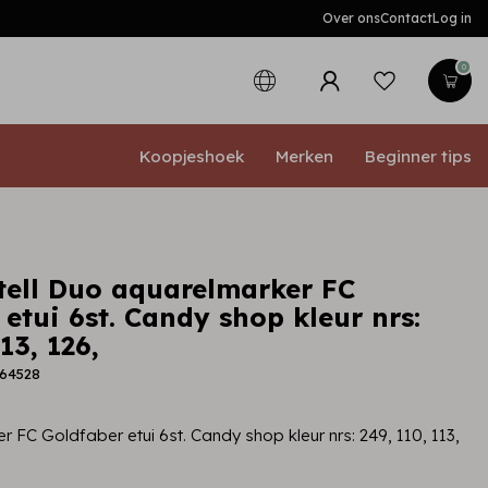
Over ons
Contact
Log in
0
Koopjeshoek
Merken
Beginner tips
tell Duo aquarelmarker FC
etui 6st. Candy shop kleur nrs:
13, 126,
164528
 FC Goldfaber etui 6st. Candy shop kleur nrs: 249, 110, 113,