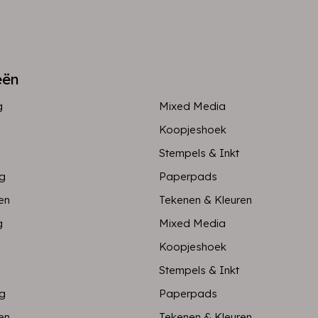
eën
g
Mixed Media
Koopjeshoek
Stempels & Inkt
ng
Paperpads
en
Tekenen & Kleuren
g
Mixed Media
Koopjeshoek
Stempels & Inkt
ng
Paperpads
en
Tekenen & Kleuren