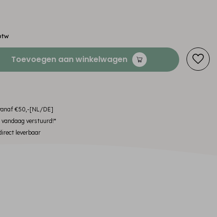
btw
Toevoegen aan winkelwagen
 vanaf €50,-[NL/DE]
, vandaag verstuurd!*
irect leverbaar