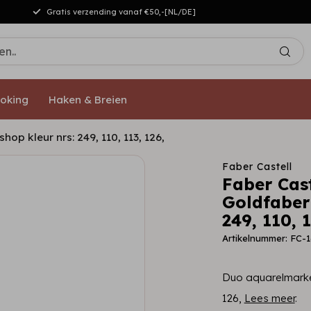
Gratis verzending vanaf €50,-[NL/DE]
oking
Haken & Breien
op kleur nrs: 249, 110, 113, 126,
Faber Castell
Faber Cas
Goldfaber 
249, 110, 1
Artikelnummer: FC-
Duo aquarelmarker
126,
Lees meer
.