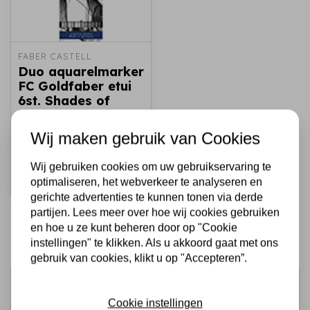
FABER CASTELL
Duo aquarelmarker
FC Goldfaber etui
6st. Shades of
kleur nrs: 230, 233,
277, 279,
Wij maken gebruik van Cookies
€22,75
Op voorraad
Wij gebruiken cookies om uw gebruikservaring te
optimaliseren, het webverkeer te analyseren en
Snel toevoegen
gerichte advertenties te kunnen tonen via derde
partijen. Lees meer over hoe wij cookies gebruiken
en hoe u ze kunt beheren door op "Cookie
instellingen" te klikken. Als u akkoord gaat met ons
gebruik van cookies, klikt u op "Accepteren”.
Schrijf je in voor de nieuwsbrief
Cookie instellingen
Ontvang als eerste onze actie en nieuwe producten