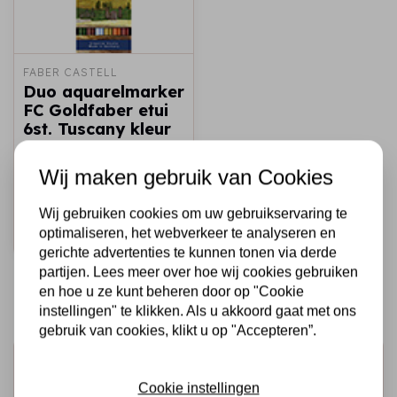
FABER CASTELL
Duo aquarelmarker
FC Goldfaber etui
6st. Tuscany kleur
nrs: 267, 283, 446,
269,
Wij maken gebruik van Cookies
€22,75
Op voorraad
Wij gebruiken cookies om uw gebruikservaring te
optimaliseren, het webverkeer te analyseren en
Snel toevoegen
gerichte advertenties te kunnen tonen via derde
partijen. Lees meer over hoe wij cookies gebruiken
en hoe u ze kunt beheren door op "Cookie
instellingen" te klikken. Als u akkoord gaat met ons
gebruik van cookies, klikt u op "Accepteren”.
Schrijf je in voor de nieuwsbrief
Cookie instellingen
Ontvang als eerste onze actie en nieuwe producten