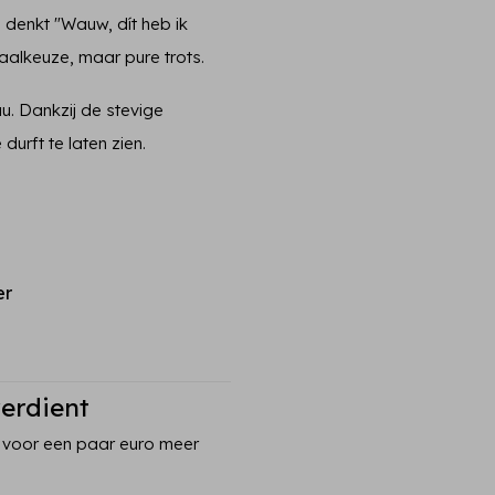
n denkt "Wauw, dít heb ik
aalkeuze, maar pure trots.
u. Dankzij de stevige
 durft te laten zien.
er
verdient
 voor een paar euro meer