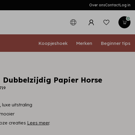
Over ons
Contact
Log in
0
Koopjeshoek
Merken
Beginner tips
 Dubbelzijdig Papier Horse
719
 luxe uitstraling
 mooier
loze creaties
Lees meer
.