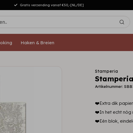
Gratis verzending vanaf €50,-[NL/DE]
oking
Haken & Breien
Stamperia
Stamperia
Artikelnummer: SBB
❤️Extra dik papier,
❤️In het echt nóg
❤️Eén blok, einde