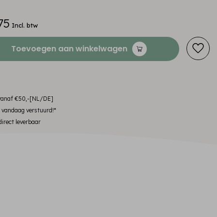
75
Incl. btw
Toevoegen aan winkelwagen
 vanaf €50,-[NL/DE]
, vandaag verstuurd!*
irect leverbaar