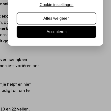
 snijlijnen zonder rafels.
Cookie instellingen
ekozen dat je altijd iets
Alles weigeren
n, daarna pas knippen!
erken zoals Action?
Accepteren
intensiteit en de manier
dit geen "budget"
ver hoe rijk en
nnen iets variëren per
t je helpt en niet
odigt uit om te
10 en 22 vellen,