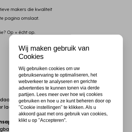
ieve makers die kwaliteit
ste pagina omslaat.
tie? Op = écht op.
Wij maken gebruik van
Cookies
Wij gebruiken cookies om uw
gebruikservaring te optimaliseren, het
webverkeer te analyseren en gerichte
advertenties te kunnen tonen via derde
partijen. Lees meer over hoe wij cookies
andaard hobby- of
gebruiken en hoe u ze kunt beheren door op
oor lagen, mixed media en
"Cookie instellingen" te klikken. Als u
akkoord gaat met ons gebruik van cookies,
klikt u op "Accepteren”.
ansapparaat?
ngbare snijmachines en