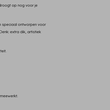
t droogt op nog voor je
n speciaal ontworpen voor
nk: extra dik, artistiek
eit.
e meewerkt.