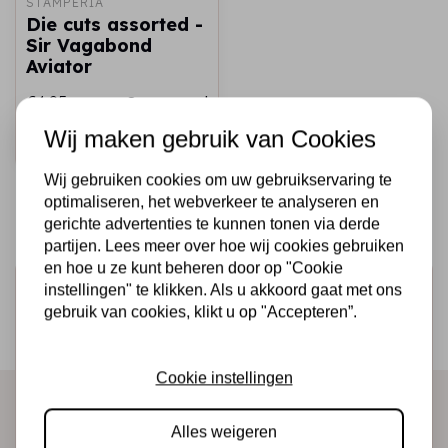
STAMPERIA
Die cuts assorted -
Sir Vagabond
Aviator
€4,95
Op voorraad
Wij maken gebruik van Cookies
Snel toevoegen
Wij gebruiken cookies om uw gebruikservaring te
optimaliseren, het webverkeer te analyseren en
gerichte advertenties te kunnen tonen via derde
partijen. Lees meer over hoe wij cookies gebruiken
en hoe u ze kunt beheren door op "Cookie
Schrijf je in voor de nieuwsbrief
instellingen" te klikken. Als u akkoord gaat met ons
gebruik van cookies, klikt u op "Accepteren”.
Ontvang als eerste onze actie en nieuwe producten
direct in je mailbox!
Cookie instellingen
Alles weigeren
Abonneer