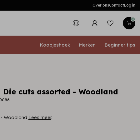
Over ons
Contact
Log in
0
Koopjeshoek
Merken
Beginner tips
 Die cuts assorted - Woodland
LDC86
d - Woodland
Lees meer
.