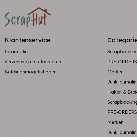
Klantenservice
Categori
Informatie
Scrapbookin
Verzending en retourneren
PRE-ORDERS
Betalingsmogelijkheden
Merken
Junk journali
Haken & Brei
Scrapbookin
PRE-ORDERS
Merken
Junk journali