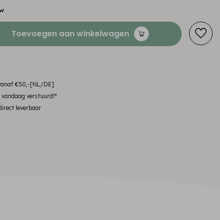
tw
Toevoegen aan winkelwagen
 vanaf €50,-[NL/DE]
, vandaag verstuurd!*
irect leverbaar