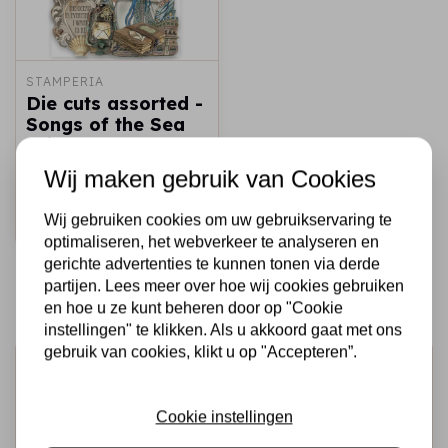
STAMPERIA
Die cuts assorted -
Songs of the Sea
ship and treasures
Wij maken gebruik van Cookies
€4,95
Op voorraad
Wij gebruiken cookies om uw gebruikservaring te
Snel toevoegen
optimaliseren, het webverkeer te analyseren en
gerichte advertenties te kunnen tonen via derde
partijen. Lees meer over hoe wij cookies gebruiken
en hoe u ze kunt beheren door op "Cookie
instellingen" te klikken. Als u akkoord gaat met ons
gebruik van cookies, klikt u op "Accepteren”.
Schrijf je in voor de nieuwsbrief
Ontvang als eerste onze actie en nieuwe producten
Cookie instellingen
direct in je mailbox!