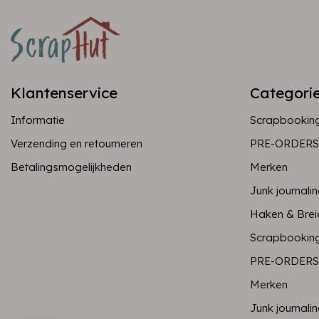
Klantenservice
Categori
Informatie
Scrapbookin
Verzending en retourneren
PRE-ORDERS
Betalingsmogelijkheden
Merken
Junk journali
Haken & Brei
Scrapbookin
PRE-ORDERS
Merken
Junk journali