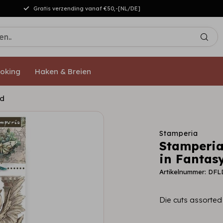
Gratis verzending vanaf €50,-[NL/DE]
oking
Haken & Breien
ld
Stamperia
Stamperia
in Fantas
Artikelnummer: DF
Die cuts assorted