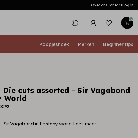
Over ons
Contact
Log in
0
Koopjeshoek
Merken
Beginner tips
 Die cuts assorted - Sir Vagabond
y World
LDC92
 - Sir Vagabond in Fantasy World
Lees meer
.