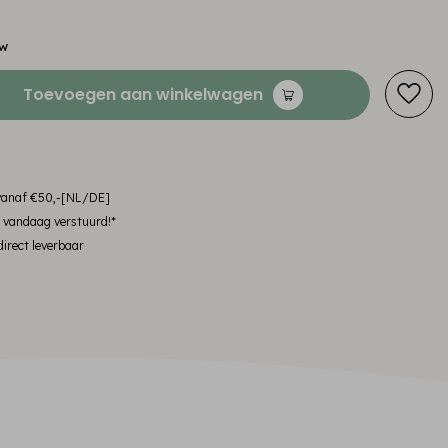
tw
Toevoegen aan winkelwagen
 vanaf €50,-[NL/DE]
, vandaag verstuurd!*
irect leverbaar