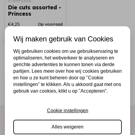
STAMPERIA
Die cuts assorted -
Princess
€4,25
Op voorraad
Snel toevoegen
Wij maken gebruik van Cookies
Wij gebruiken cookies om uw gebruikservaring te
optimaliseren, het webverkeer te analyseren en
gerichte advertenties te kunnen tonen via derde
partijen. Lees meer over hoe wij cookies gebruiken
en hoe u ze kunt beheren door op "Cookie
Schrijf je in voor de nieuwsbrief
instellingen" te klikken. Als u akkoord gaat met ons
Ontvang als eerste onze actie en nieuwe producten
gebruik van cookies, klikt u op "Accepteren”.
direct in je mailbox!
Cookie instellingen
Abonneer
Alles weigeren