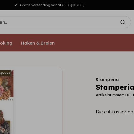
Gratis verzending vanaf €50,-[NL/DE]
oking
Haken & Breien
Stamperia
Stamperia
Artikelnummer: DF
Die cuts assorted