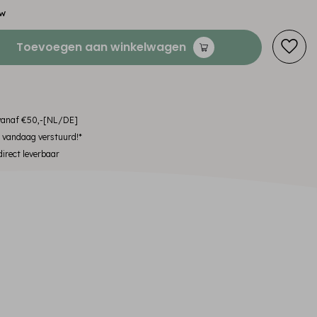
tw
Toevoegen aan winkelwagen
 vanaf €50,-[NL/DE]
, vandaag verstuurd!*
irect leverbaar