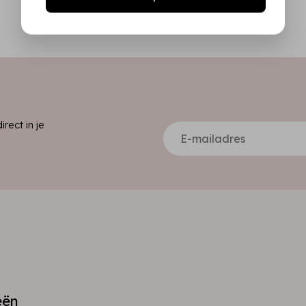
ect in je
eën