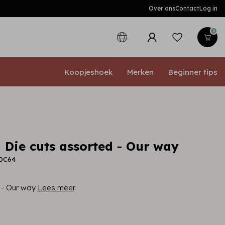
Over ons
Contact
Log in
0
Koopjeshoek
Merken
Beginner tips
 Die cuts assorted - Our way
LDC64
 - Our way
Lees meer
.