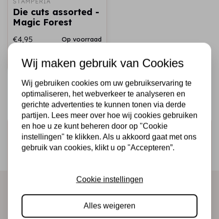
STAMPERIA
Die cuts assorted -
Magic Forest
€4,95
Op voorraad
Snel toevoegen
Wij maken gebruik van Cookies
Wij gebruiken cookies om uw gebruikservaring te
optimaliseren, het webverkeer te analyseren en
gerichte advertenties te kunnen tonen via derde
partijen. Lees meer over hoe wij cookies gebruiken
en hoe u ze kunt beheren door op "Cookie
Schrijf je in voor de nieuwsbrief
instellingen" te klikken. Als u akkoord gaat met ons
Ontvang als eerste onze actie en nieuwe producten
gebruik van cookies, klikt u op "Accepteren”.
direct in je mailbox!
Cookie instellingen
Abonneer
Alles weigeren