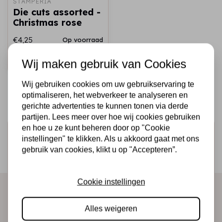
STAMPERIA
Die cuts assorted -
Christmas rose
€4,25
Op voorraad
Snel toevoegen
Wij maken gebruik van Cookies
Wij gebruiken cookies om uw gebruikservaring te
optimaliseren, het webverkeer te analyseren en
gerichte advertenties te kunnen tonen via derde
partijen. Lees meer over hoe wij cookies gebruiken
en hoe u ze kunt beheren door op "Cookie
Schrijf je in voor de nieuwsbrief
instellingen" te klikken. Als u akkoord gaat met ons
Ontvang als eerste onze actie en nieuwe producten
gebruik van cookies, klikt u op "Accepteren”.
direct in je mailbox!
Cookie instellingen
Abonneer
Alles weigeren