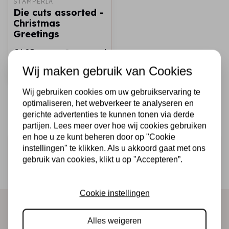
STAMPERIA
Die cuts assorted -
Christmas
Greetings
€4,95
Op voorraad
Wij maken gebruik van Cookies
Snel toevoegen
Wij gebruiken cookies om uw gebruikservaring te
optimaliseren, het webverkeer te analyseren en
gerichte advertenties te kunnen tonen via derde
partijen. Lees meer over hoe wij cookies gebruiken
en hoe u ze kunt beheren door op "Cookie
Schrijf je in voor de nieuwsbrief
instellingen" te klikken. Als u akkoord gaat met ons
gebruik van cookies, klikt u op "Accepteren”.
Ontvang als eerste onze actie en nieuwe producten
direct in je mailbox!
Cookie instellingen
Alles weigeren
Abonneer