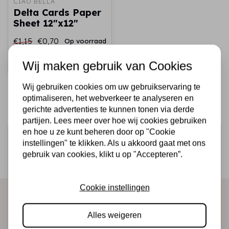
CIAO BELLA
Delta Cards Paper
Sheet 12"x12"
€1,15
€0,70
Op voorraad
Snel toevoegen
Wij maken gebruik van Cookies
Wij gebruiken cookies om uw gebruikservaring te
optimaliseren, het webverkeer te analyseren en
gerichte advertenties te kunnen tonen via derde
partijen. Lees meer over hoe wij cookies gebruiken
en hoe u ze kunt beheren door op "Cookie
Schrijf je in voor de nieuwsbrief
instellingen" te klikken. Als u akkoord gaat met ons
Ontvang als eerste onze actie en nieuwe producten
gebruik van cookies, klikt u op "Accepteren”.
direct in je mailbox!
Cookie instellingen
Abonneer
Alles weigeren