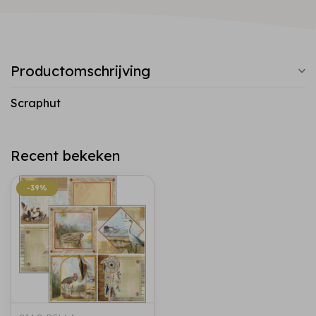
Productomschrijving
Scraphut
Recent bekeken
-39%
-39%