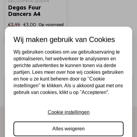
DECOUPAGE QUEEN
Degas Four
Dancers A4
€3,95
€3,00
Op voorraad
Snel toevoegen
Wij maken gebruik van Cookies
Wij gebruiken cookies om uw gebruikservaring te
optimaliseren, het webverkeer te analyseren en
gerichte advertenties te kunnen tonen via derde
partijen. Lees meer over hoe wij cookies gebruiken
en hoe u ze kunt beheren door op "Cookie
Schrijf je in voor de nieuwsbrief
instellingen" te klikken. Als u akkoord gaat met ons
Ontvang als eerste onze actie en nieuwe producten
gebruik van cookies, klikt u op "Accepteren”.
direct in je mailbox!
Cookie instellingen
Abonneer
Alles weigeren