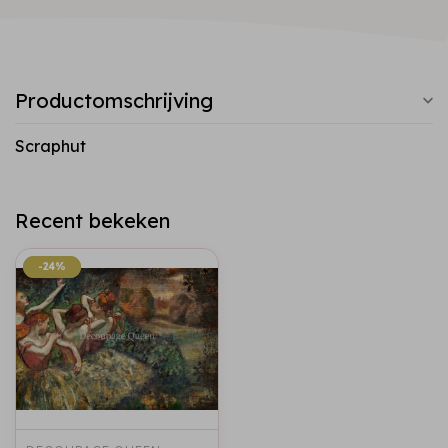
Productomschrijving
Scraphut
Recent bekeken
-24%
-24%