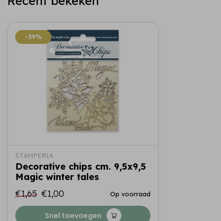
Recent bekeken
-39%
-39%
STAMPERIA
Decorative chips cm. 9,5x9,5
Magic winter tales
€1,65
€1,00
Op voorraad
Snel toevoegen