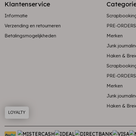
Klantenservice
Categori
Informatie
Scrapbookin
Verzending en retourneren
PRE-ORDERS
Betalingsmogelijkheden
Merken
Junk journali
Haken & Brei
Scrapbookin
PRE-ORDERS
Merken
Junk journali
Haken & Brei
LOYALTY