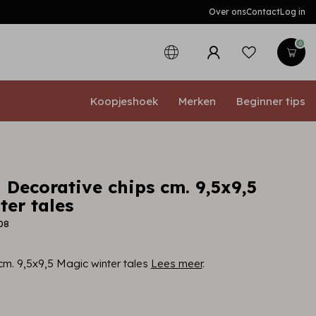
Over ons
Contact
Log in
0
Koopjeshoek
Merken
Beginner tips
 Decorative chips cm. 9,5x9,5
ter tales
08
cm. 9,5x9,5 Magic winter tales
Lees meer
.