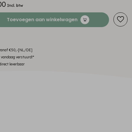
00
Incl. btw
Toevoegen aan winkelwagen
 vanaf €50,-[NL/DE]
, vandaag verstuurd!*
irect leverbaar