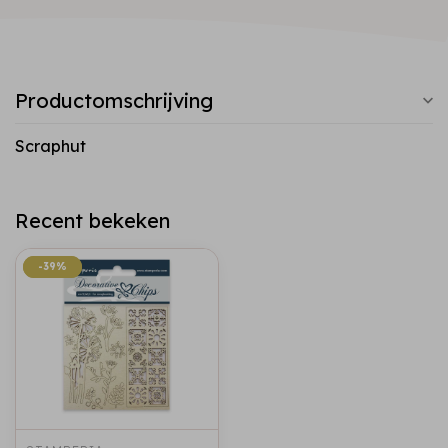
Productomschrijving
Scraphut
Recent bekeken
-39%
-39%