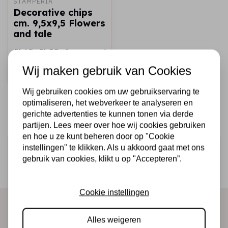
STAMPERIA
Decorative chips
cm. 9,5x9,5 Flowers
and tale
€1,65
€1,00
Op voorraad
Wij maken gebruik van Cookies
Snel toevoegen
Wij gebruiken cookies om uw gebruikservaring te
optimaliseren, het webverkeer te analyseren en
gerichte advertenties te kunnen tonen via derde
partijen. Lees meer over hoe wij cookies gebruiken
en hoe u ze kunt beheren door op "Cookie
Schrijf je in voor de nieuwsbrief
instellingen" te klikken. Als u akkoord gaat met ons
gebruik van cookies, klikt u op "Accepteren”.
Ontvang als eerste onze actie en nieuwe producten
direct in je mailbox!
Cookie instellingen
Alles weigeren
Abonneer