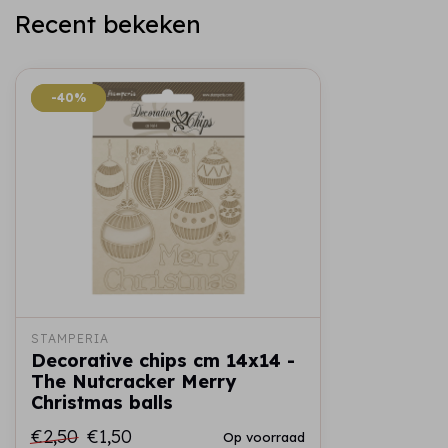
Recent bekeken
-40%
-40%
STAMPERIA
Decorative chips cm 14x14 -
The Nutcracker Merry
Christmas balls
€2,50
€1,50
Op voorraad