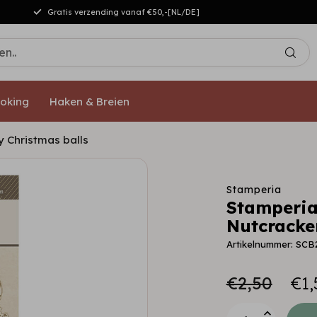
Gratis verzending vanaf €50,-[NL/DE]
oking
Haken & Breien
y Christmas balls
Stamperia
Stamperia
Nutcracke
Artikelnummer: SCB
€2,50
€1,