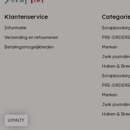
Klantenservice
Categori
Informatie
Scrapbookin
Verzending en retourneren
PRE-ORDERS
Betalingsmogelijkheden
Merken
Junk journali
Haken & Brei
Scrapbookin
PRE-ORDERS
Merken
Junk journali
Haken & Brei
LOYALTY