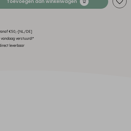
Toevoegen aan winkelwagen
 vanaf €50,-[NL/DE]
, vandaag verstuurd!*
irect leverbaar