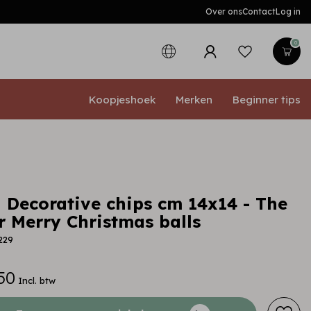
Over ons
Contact
Log in
0
Koopjeshoek
Merken
Beginner tips
 Decorative chips cm 14x14 - The
r Merry Christmas balls
229
50
Incl. btw