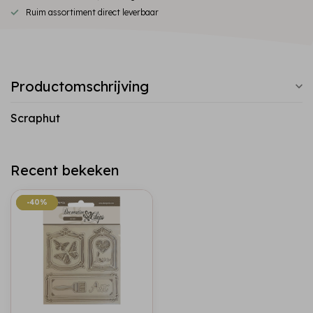
Ruim assortiment direct leverbaar
Productomschrijving
Scraphut
Recent bekeken
-40%
-40%