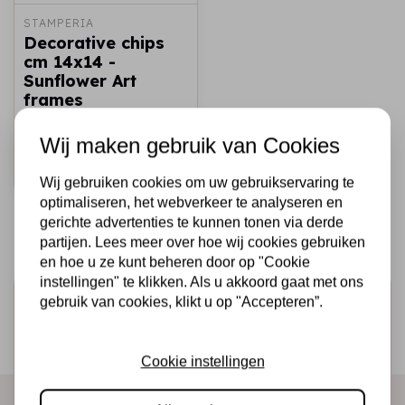
STAMPERIA
Decorative chips
cm 14x14 -
Sunflower Art
frames
€2,50
€1,50
Op voorraad
Wij maken gebruik van Cookies
Snel toevoegen
Wij gebruiken cookies om uw gebruikservaring te
optimaliseren, het webverkeer te analyseren en
gerichte advertenties te kunnen tonen via derde
partijen. Lees meer over hoe wij cookies gebruiken
en hoe u ze kunt beheren door op "Cookie
instellingen" te klikken. Als u akkoord gaat met ons
Schrijf je in voor de nieuwsbrief
gebruik van cookies, klikt u op "Accepteren”.
Ontvang als eerste onze actie en nieuwe producten
direct in je mailbox!
Cookie instellingen