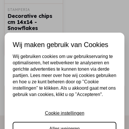
STAMPERIA
Decorative chips
cm 14x14 -
Snowflakes
€2,50
€1,50
Op voorraad
Wij maken gebruik van Cookies
Snel toevoegen
Wij gebruiken cookies om uw gebruikservaring te
optimaliseren, het webverkeer te analyseren en
gerichte advertenties te kunnen tonen via derde
partijen. Lees meer over hoe wij cookies gebruiken
en hoe u ze kunt beheren door op "Cookie
instellingen" te klikken. Als u akkoord gaat met ons
Schrijf je in voor de nieuwsbrief
gebruik van cookies, klikt u op "Accepteren”.
Ontvang als eerste onze actie en nieuwe producten
direct in je mailbox!
Cookie instellingen
Alles weigeren