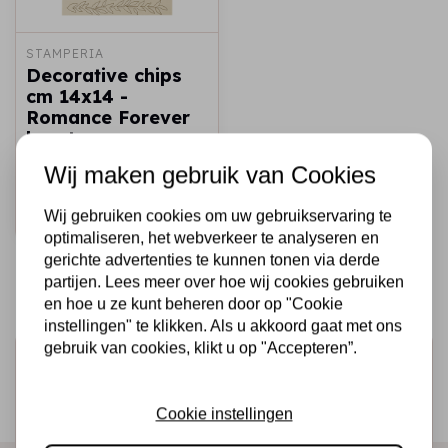
STAMPERIA
Decorative chips
cm 14x14 -
Romance Forever
hearts
Wij maken gebruik van Cookies
€2,50
€1,50
Op voorraad
Snel toevoegen
Wij gebruiken cookies om uw gebruikservaring te
optimaliseren, het webverkeer te analyseren en
gerichte advertenties te kunnen tonen via derde
partijen. Lees meer over hoe wij cookies gebruiken
en hoe u ze kunt beheren door op "Cookie
instellingen" te klikken. Als u akkoord gaat met ons
gebruik van cookies, klikt u op "Accepteren”.
Schrijf je in voor de nieuwsbrief
Ontvang als eerste onze actie en nieuwe producten
Cookie instellingen
direct in je mailbox!