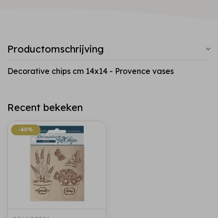
Productomschrijving
Decorative chips cm 14x14 - Provence vases
Recent bekeken
-40%
-40%