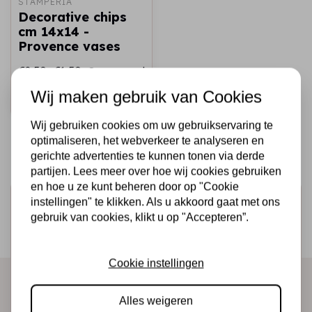
STAMPERIA
Decorative chips
cm 14x14 -
Provence vases
€2,50
€1,50
Op voorraad
Wij maken gebruik van Cookies
Snel toevoegen
Wij gebruiken cookies om uw gebruikservaring te
optimaliseren, het webverkeer te analyseren en
gerichte advertenties te kunnen tonen via derde
partijen. Lees meer over hoe wij cookies gebruiken
en hoe u ze kunt beheren door op "Cookie
Schrijf je in voor de nieuwsbrief
instellingen" te klikken. Als u akkoord gaat met ons
gebruik van cookies, klikt u op "Accepteren”.
Ontvang als eerste onze actie en nieuwe producten
direct in je mailbox!
Cookie instellingen
Alles weigeren
Abonneer