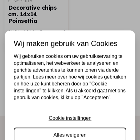
STAMPERIA
Decorative chips
cm. 14x14
Poinsettia
€2,25
€1,50
Op voorraad
Wij maken gebruik van Cookies
Snel toevoegen
Wij gebruiken cookies om uw gebruikservaring te
optimaliseren, het webverkeer te analyseren en
gerichte advertenties te kunnen tonen via derde
partijen. Lees meer over hoe wij cookies gebruiken
en hoe u ze kunt beheren door op "Cookie
Schrijf je in voor de nieuwsbrief
instellingen" te klikken. Als u akkoord gaat met ons
gebruik van cookies, klikt u op "Accepteren”.
Ontvang als eerste onze actie en nieuwe producten
direct in je mailbox!
Cookie instellingen
Alles weigeren
Abonneer