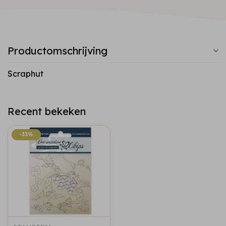
Productomschrijving
Scraphut
Recent bekeken
-33%
-33%