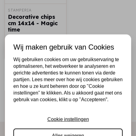
STAMPERIA
Decorative chips
cm 14x14 - Magic
time
€2,50
€1,50
Op voorraad
Wij maken gebruik van Cookies
Snel toevoegen
Wij gebruiken cookies om uw gebruikservaring te
optimaliseren, het webverkeer te analyseren en
gerichte advertenties te kunnen tonen via derde
partijen. Lees meer over hoe wij cookies gebruiken
en hoe u ze kunt beheren door op "Cookie
instellingen" te klikken. Als u akkoord gaat met ons
Schrijf je in voor de nieuwsbrief
gebruik van cookies, klikt u op "Accepteren”.
Ontvang als eerste onze actie en nieuwe producten
direct in je mailbox!
Cookie instellingen
Alles weigeren