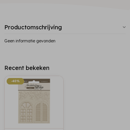
Productomschrijving
Geen informatie gevonden
Recent bekeken
-40%
-40%