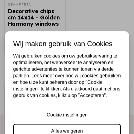
STAMPERIA
Decorative chips
cm 14x14 - Golden
Harmony windows
€2,50
€1,50
Op voorraad
Wij maken gebruik van Cookies
Snel toevoegen
Wij gebruiken cookies om uw gebruikservaring te
optimaliseren, het webverkeer te analyseren en
gerichte advertenties te kunnen tonen via derde
partijen. Lees meer over hoe wij cookies gebruiken
en hoe u ze kunt beheren door op "Cookie
instellingen" te klikken. Als u akkoord gaat met ons
Schrijf je in voor de nieuwsbrief
gebruik van cookies, klikt u op "Accepteren”.
Ontvang als eerste onze actie en nieuwe producten
direct in je mailbox!
Cookie instellingen
Alles weigeren