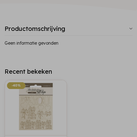
Productomschrijving
Geen informatie gevonden
Recent bekeken
-40%
-40%