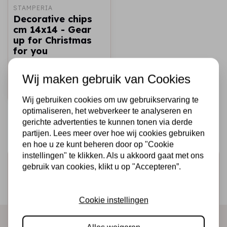
STAMPERIA
Decorative chips
cm 14x14 - Gear
up for Christmas
for you
€2,50
€1,50
Op voorraad
Wij maken gebruik van Cookies
Snel toevoegen
Wij gebruiken cookies om uw gebruikservaring te
optimaliseren, het webverkeer te analyseren en
gerichte advertenties te kunnen tonen via derde
partijen. Lees meer over hoe wij cookies gebruiken
en hoe u ze kunt beheren door op "Cookie
instellingen" te klikken. Als u akkoord gaat met ons
Schrijf je in voor de nieuwsbrief
gebruik van cookies, klikt u op "Accepteren”.
Ontvang als eerste onze actie en nieuwe producten
direct in je mailbox!
Cookie instellingen