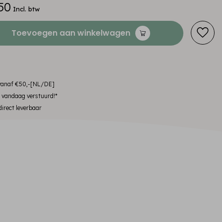
50
Incl. btw
Toevoegen aan winkelwagen
 vanaf €50,-[NL/DE]
, vandaag verstuurd!*
irect leverbaar