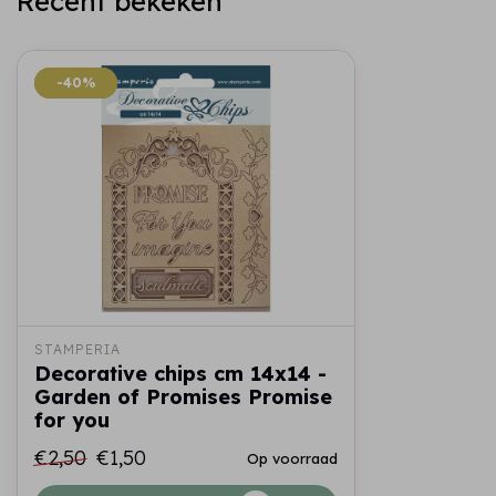
Recent bekeken
-40%
-40%
STAMPERIA
Decorative chips cm 14x14 -
Garden of Promises Promise
for you
€2,50
€1,50
Op voorraad