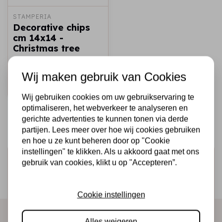
STAMPERIA
Decorative chips
cm 14x14 -
Christmas tree
€2,50
€1,50
Op voorraad
Wij maken gebruik van Cookies
Snel toevoegen
Wij gebruiken cookies om uw gebruikservaring te
optimaliseren, het webverkeer te analyseren en
gerichte advertenties te kunnen tonen via derde
partijen. Lees meer over hoe wij cookies gebruiken
en hoe u ze kunt beheren door op "Cookie
instellingen" te klikken. Als u akkoord gaat met ons
Schrijf je in voor de nieuwsbrief
gebruik van cookies, klikt u op "Accepteren”.
Ontvang als eerste onze actie en nieuwe producten
direct in je mailbox!
Cookie instellingen
Alles weigeren