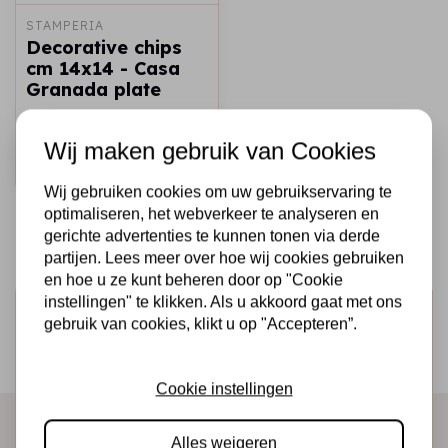
STAMPERIA
Decorative chips
cm 14x14 - Casa
Granada plate
€2,50
€1,50
Op voorraad
Wij maken gebruik van Cookies
Snel toevoegen
Wij gebruiken cookies om uw gebruikservaring te
optimaliseren, het webverkeer te analyseren en
gerichte advertenties te kunnen tonen via derde
partijen. Lees meer over hoe wij cookies gebruiken
en hoe u ze kunt beheren door op "Cookie
instellingen" te klikken. Als u akkoord gaat met ons
Schrijf je in voor de nieuwsbrief
gebruik van cookies, klikt u op "Accepteren”.
Ontvang als eerste onze actie en nieuwe producten
direct in je mailbox!
Cookie instellingen
Alles weigeren