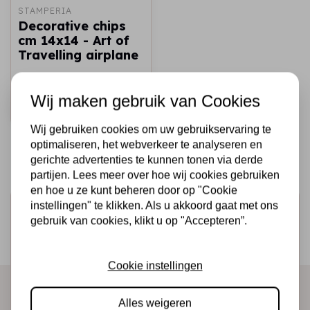
STAMPERIA
Decorative chips
cm 14x14 - Art of
Travelling airplane
€2,50
€1,50
Op voorraad
Wij maken gebruik van Cookies
Snel toevoegen
Wij gebruiken cookies om uw gebruikservaring te
optimaliseren, het webverkeer te analyseren en
gerichte advertenties te kunnen tonen via derde
partijen. Lees meer over hoe wij cookies gebruiken
en hoe u ze kunt beheren door op "Cookie
instellingen" te klikken. Als u akkoord gaat met ons
Schrijf je in voor de nieuwsbrief
gebruik van cookies, klikt u op "Accepteren”.
Ontvang als eerste onze actie en nieuwe producten
direct in je mailbox!
Cookie instellingen
Alles weigeren