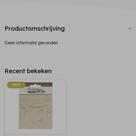
Productomschrijving
Geen informatie gevonden
Recent bekeken
-40%
-40%