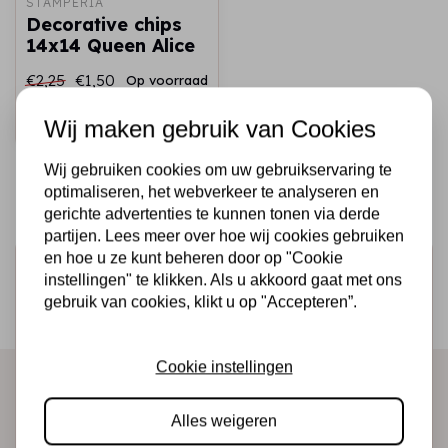
STAMPERIA
Decorative chips
14x14 Queen Alice
€2,25
€1,50
Op voorraad
Snel toevoegen
Wij maken gebruik van Cookies
Wij gebruiken cookies om uw gebruikservaring te
optimaliseren, het webverkeer te analyseren en
gerichte advertenties te kunnen tonen via derde
partijen. Lees meer over hoe wij cookies gebruiken
en hoe u ze kunt beheren door op "Cookie
Schrijf je in voor de nieuwsbrief
instellingen" te klikken. Als u akkoord gaat met ons
Ontvang als eerste onze actie en nieuwe producten
gebruik van cookies, klikt u op "Accepteren”.
direct in je mailbox!
Cookie instellingen
Abonneer
Alles weigeren