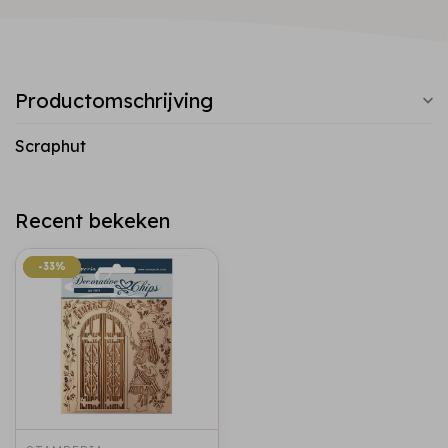
Productomschrijving
Scraphut
Recent bekeken
-33%
-33%