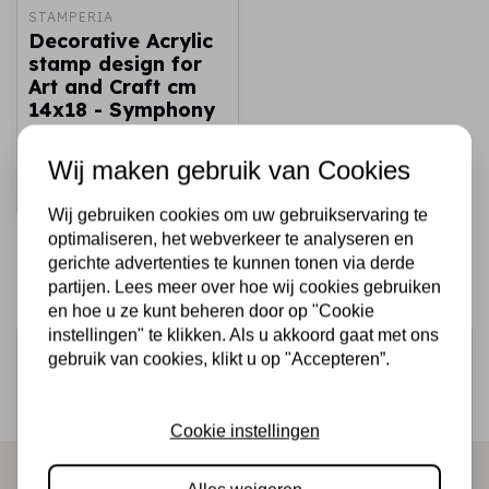
STAMPERIA
Decorative Acrylic
stamp design for
Art and Craft cm
14x18 - Symphony
€7,25
Op voorraad
Wij maken gebruik van Cookies
Snel toevoegen
Wij gebruiken cookies om uw gebruikservaring te
optimaliseren, het webverkeer te analyseren en
gerichte advertenties te kunnen tonen via derde
partijen. Lees meer over hoe wij cookies gebruiken
en hoe u ze kunt beheren door op "Cookie
instellingen" te klikken. Als u akkoord gaat met ons
Schrijf je in voor de nieuwsbrief
gebruik van cookies, klikt u op "Accepteren”.
Ontvang als eerste onze actie en nieuwe producten
direct in je mailbox!
Cookie instellingen