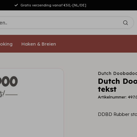
Gratis verzending vanaf €50,-[NL/DE]
oking
Haken & Breien
Dutch Doobado
Dutch Do
tekst
Artikelnummer: 497.
DDBD Rubber sta