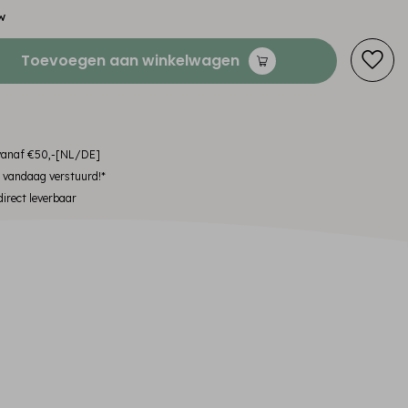
w
Toevoegen aan winkelwagen
 vanaf €50,-[NL/DE]
, vandaag verstuurd!*
irect leverbaar