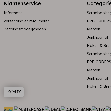
Klantenservice
Categori
Informatie
Scrapbookin
Verzending en retourneren
PRE-ORDERS
Betalingsmogelijkheden
Merken
Junk journali
Haken & Brei
Scrapbookin
PRE-ORDERS
Merken
Junk journali
Haken & Brei
LOYALTY