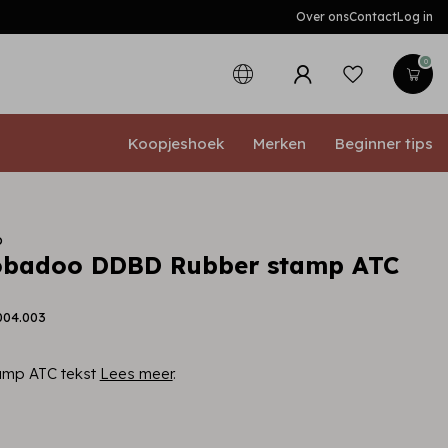
Over ons
Contact
Log in
0
Koopjeshoek
Merken
Beginner tips
o
obadoo DDBD Rubber stamp ATC
004.003
mp ATC tekst
Lees meer
.