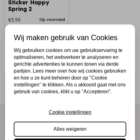
Sticker Happy
Spring 2
€3,95
Op voorraad
Snel toevoegen
Wij maken gebruik van Cookies
Wij gebruiken cookies om uw gebruikservaring te
optimaliseren, het webverkeer te analyseren en
gerichte advertenties te kunnen tonen via derde
partijen. Lees meer over hoe wij cookies gebruiken
en hoe u ze kunt beheren door op "Cookie
Schrijf je in voor de nieuwsbrief
instellingen" te klikken. Als u akkoord gaat met ons
Ontvang als eerste onze actie en nieuwe producten
gebruik van cookies, klikt u op "Accepteren”.
direct in je mailbox!
Cookie instellingen
Abonneer
Alles weigeren