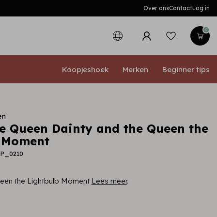
Over ons
Contact
Log in
0
Koopjeshoek
Merken
Beginner tips
en
 Queen Dainty and the Queen the
b Moment
RP_0210
ueen the Lightbulb Moment
Lees meer
.