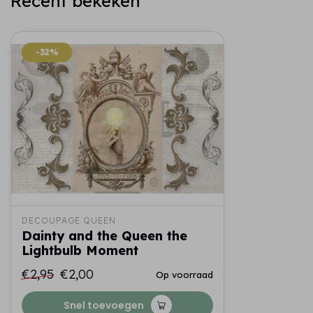
Recent bekeken
-32%
-32%
DECOUPAGE QUEEN
Dainty and the Queen the
Lightbulb Moment
€2,95
€2,00
Op voorraad
Snel toevoegen