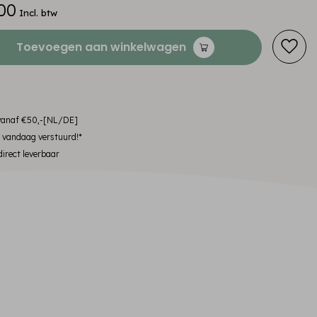
00
Incl. btw
Toevoegen aan winkelwagen
 vanaf €50,-[NL/DE]
, vandaag verstuurd!*
irect leverbaar