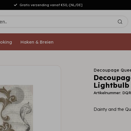
Gratis verzending vanaf €50,-[NL/DE]
oking
Haken & Breien
Decoupage Que
Decoupage
Lightbul
Artikelnummer: DQ
Dainty and the Q