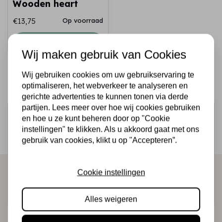
Wooden heart
€13,75
Op voorraad
Snel toevoegen
Wij maken gebruik van Cookies
Wij gebruiken cookies om uw gebruikservaring te
optimaliseren, het webverkeer te analyseren en
gerichte advertenties te kunnen tonen via derde
partijen. Lees meer over hoe wij cookies gebruiken
Schrijf je in voor de nieuwsbrief
en hoe u ze kunt beheren door op "Cookie
instellingen" te klikken. Als u akkoord gaat met ons
Ontvang als eerste onze actie en nieuwe producten
gebruik van cookies, klikt u op "Accepteren”.
direct in je mailbox!
Cookie instellingen
Abonneer
Alles weigeren