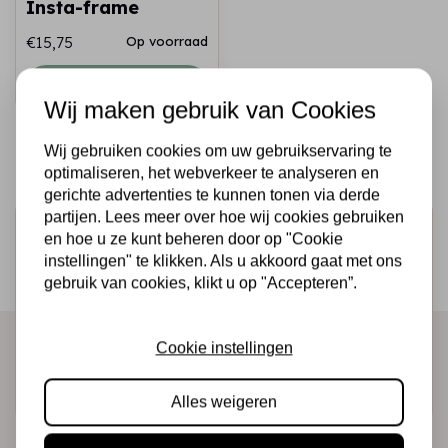
Insta-frame
€15,75
Op voorraad
Snel toevoegen
Wij maken gebruik van Cookies
Wij gebruiken cookies om uw gebruikservaring te
optimaliseren, het webverkeer te analyseren en
gerichte advertenties te kunnen tonen via derde
partijen. Lees meer over hoe wij cookies gebruiken
Schrijf je in voor de nieuwsbrief
en hoe u ze kunt beheren door op "Cookie
instellingen" te klikken. Als u akkoord gaat met ons
Ontvang als eerste onze actie en nieuwe producten
gebruik van cookies, klikt u op "Accepteren”.
direct in je mailbox!
Cookie instellingen
Abonneer
Alles weigeren