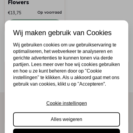
Flowers
€13,75
Op voorraad
Snel toevoegen
Wij maken gebruik van Cookies
Wij gebruiken cookies om uw gebruikservaring te
optimaliseren, het webverkeer te analyseren en
gerichte advertenties te kunnen tonen via derde
partijen. Lees meer over hoe wij cookies gebruiken
Schrijf je in voor de nieuwsbrief
en hoe u ze kunt beheren door op "Cookie
instellingen" te klikken. Als u akkoord gaat met ons
Ontvang als eerste onze actie en nieuwe producten
gebruik van cookies, klikt u op "Accepteren”.
direct in je mailbox!
Cookie instellingen
Abonneer
Alles weigeren