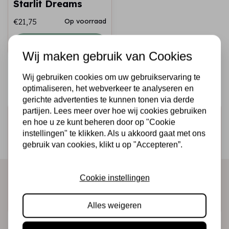
Starlit Dreams
€21,75
Op voorraad
Snel toevoegen
Wij maken gebruik van Cookies
Wij gebruiken cookies om uw gebruikservaring te
optimaliseren, het webverkeer te analyseren en
gerichte advertenties te kunnen tonen via derde
partijen. Lees meer over hoe wij cookies gebruiken
Schrijf je in voor de nieuwsbrief
en hoe u ze kunt beheren door op "Cookie
instellingen" te klikken. Als u akkoord gaat met ons
Ontvang als eerste onze actie en nieuwe producten
gebruik van cookies, klikt u op "Accepteren”.
direct in je mailbox!
Cookie instellingen
Abonneer
Alles weigeren