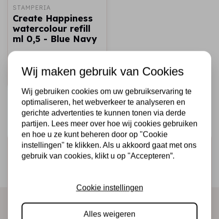
STAMPERIA
Create Happiness
watercolour refill
ml 0,5 - Blue Navy
€1,49
Op voorraad
Wij maken gebruik van Cookies
Snel toevoegen
Wij gebruiken cookies om uw gebruikservaring te
optimaliseren, het webverkeer te analyseren en
gerichte advertenties te kunnen tonen via derde
partijen. Lees meer over hoe wij cookies gebruiken
en hoe u ze kunt beheren door op "Cookie
instellingen" te klikken. Als u akkoord gaat met ons
Schrijf je in voor de nieuwsbrief
gebruik van cookies, klikt u op "Accepteren”.
Ontvang als eerste onze actie en nieuwe producten
direct in je mailbox!
Cookie instellingen
Alles weigeren