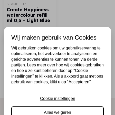
STAMPERIA
Create Happiness
watercolour refill
ml 0,5 - Light Blue
€1,49
Op voorraad
Wij maken gebruik van Cookies
Snel toevoegen
Wij gebruiken cookies om uw gebruikservaring te
optimaliseren, het webverkeer te analyseren en
gerichte advertenties te kunnen tonen via derde
partijen. Lees meer over hoe wij cookies gebruiken
en hoe u ze kunt beheren door op "Cookie
instellingen" te klikken. Als u akkoord gaat met ons
Schrijf je in voor de nieuwsbrief
gebruik van cookies, klikt u op "Accepteren”.
Ontvang als eerste onze actie en nieuwe producten
direct in je mailbox!
Cookie instellingen
Alles weigeren