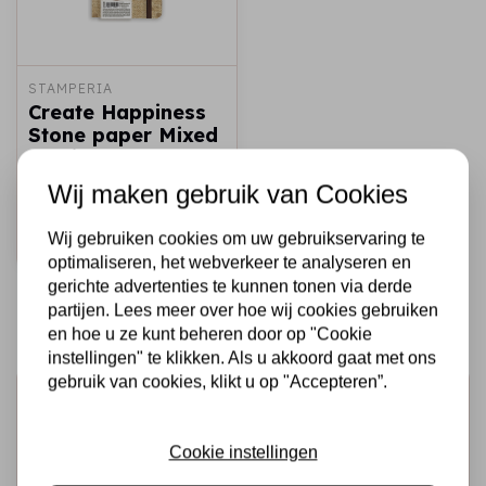
STAMPERIA
Create Happiness
Stone paper Mixed
Media Journal A6
Wij maken gebruik van Cookies
€6,95
Op voorraad
Wij gebruiken cookies om uw gebruikservaring te
Snel toevoegen
optimaliseren, het webverkeer te analyseren en
gerichte advertenties te kunnen tonen via derde
partijen. Lees meer over hoe wij cookies gebruiken
en hoe u ze kunt beheren door op "Cookie
instellingen" te klikken. Als u akkoord gaat met ons
gebruik van cookies, klikt u op "Accepteren”.
Schrijf je in voor de nieuwsbrief
Ontvang als eerste onze actie en nieuwe producten
Cookie instellingen
direct in je mailbox!