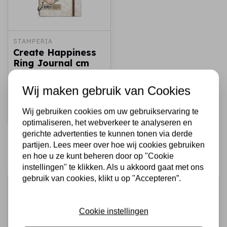
STAMPERIA
Create Happiness
Ring Journal cm
15,2x29,9 (6"x9")
Wij maken gebruik van Cookies
€24,95
Op voorraad
Wij gebruiken cookies om uw gebruikservaring te
Snel toevoegen
optimaliseren, het webverkeer te analyseren en
gerichte advertenties te kunnen tonen via derde
partijen. Lees meer over hoe wij cookies gebruiken
en hoe u ze kunt beheren door op "Cookie
instellingen" te klikken. Als u akkoord gaat met ons
gebruik van cookies, klikt u op "Accepteren”.
Schrijf je in voor de nieuwsbrief
Ontvang als eerste onze actie en nieuwe producten
Cookie instellingen
direct in je mailbox!