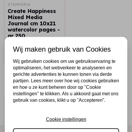
STAMPERIA
Create Happiness
Mixed Media
Journal cm 10x21
watercolor pages -
gr 250
€11,95
Op voorraad
Wij maken gebruik van Cookies
Snel toevoegen
Wij gebruiken cookies om uw gebruikservaring te
optimaliseren, het webverkeer te analyseren en
gerichte advertenties te kunnen tonen via derde
partijen. Lees meer over hoe wij cookies gebruiken
en hoe u ze kunt beheren door op "Cookie
instellingen" te klikken. Als u akkoord gaat met ons
gebruik van cookies, klikt u op "Accepteren”.
Schrijf je in voor de nieuwsbrief
Ontvang als eerste onze actie en nieuwe producten
Cookie instellingen
direct in je mailbox!