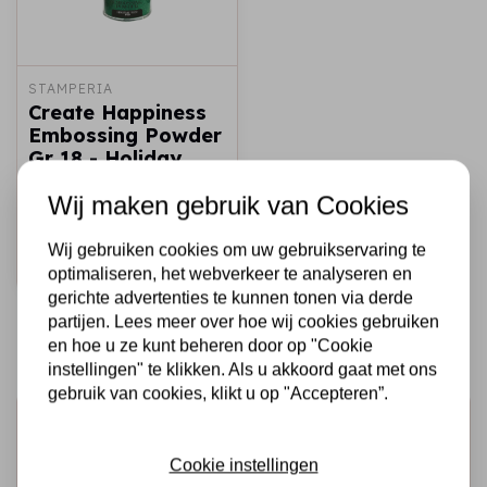
STAMPERIA
Create Happiness
Embossing Powder
Gr 18 - Holiday
Green
Wij maken gebruik van Cookies
€6,25
Op voorraad
Wij gebruiken cookies om uw gebruikservaring te
Snel toevoegen
optimaliseren, het webverkeer te analyseren en
gerichte advertenties te kunnen tonen via derde
partijen. Lees meer over hoe wij cookies gebruiken
en hoe u ze kunt beheren door op "Cookie
instellingen" te klikken. Als u akkoord gaat met ons
gebruik van cookies, klikt u op "Accepteren”.
Schrijf je in voor de nieuwsbrief
Ontvang als eerste onze actie en nieuwe producten
Cookie instellingen