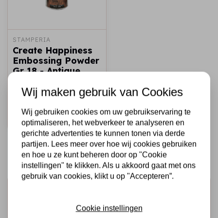
STAMPERIA
Create Happiness
Embossing Powder
Gr 18 - Antique
Gold
Wij maken gebruik van Cookies
€6,25
Op voorraad
Wij gebruiken cookies om uw gebruikservaring te
Snel toevoegen
optimaliseren, het webverkeer te analyseren en
gerichte advertenties te kunnen tonen via derde
partijen. Lees meer over hoe wij cookies gebruiken
en hoe u ze kunt beheren door op "Cookie
instellingen" te klikken. Als u akkoord gaat met ons
gebruik van cookies, klikt u op "Accepteren”.
Schrijf je in voor de nieuwsbrief
Ontvang als eerste onze actie en nieuwe producten
Cookie instellingen