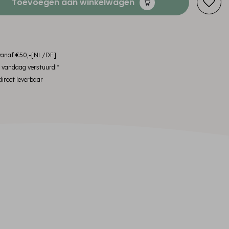
Toevoegen aan winkelwagen
 vanaf €50,-[NL/DE]
, vandaag verstuurd!*
irect leverbaar