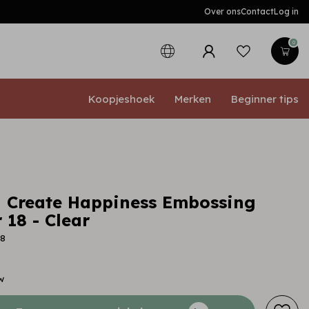
Over ons
Contact
Log in
0
Koopjeshoek
Merken
Beginner tips
 Create Happiness Embossing
 18 - Clear
08
w