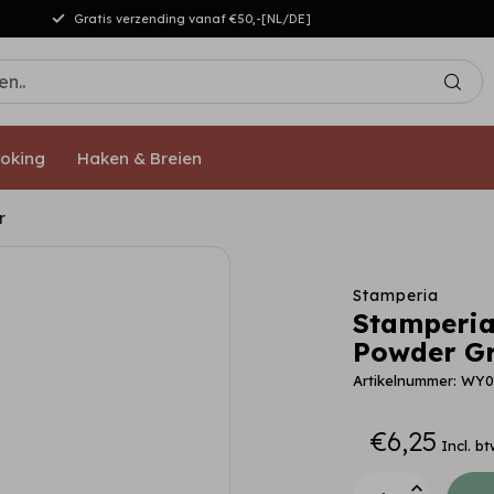
Gratis verzending vanaf €50,-[NL/DE]
oking
Haken & Breien
r
Stamperia
Stamperia
Powder Gr
Artikelnummer: WY
€6,25
Incl. bt