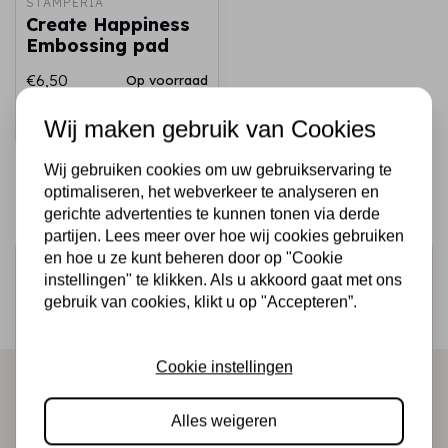
STAMPERIA
Create Happiness
Embossing pad
€6,50
Op voorraad
Snel toevoegen
Wij maken gebruik van Cookies
Wij gebruiken cookies om uw gebruikservaring te
optimaliseren, het webverkeer te analyseren en
gerichte advertenties te kunnen tonen via derde
partijen. Lees meer over hoe wij cookies gebruiken
en hoe u ze kunt beheren door op "Cookie
Schrijf je in voor de nieuwsbrief
instellingen" te klikken. Als u akkoord gaat met ons
Ontvang als eerste onze actie en nieuwe producten
gebruik van cookies, klikt u op "Accepteren”.
direct in je mailbox!
Cookie instellingen
Abonneer
Alles weigeren