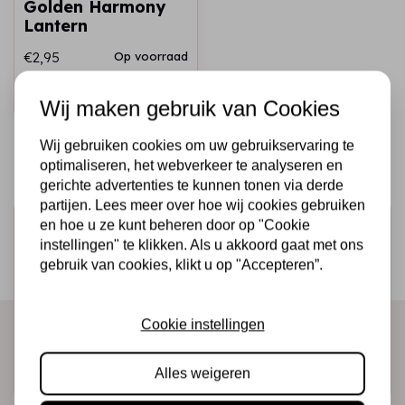
Golden Harmony
Lantern
€2,95
Op voorraad
Snel toevoegen
Wij maken gebruik van Cookies
Wij gebruiken cookies om uw gebruikservaring te
optimaliseren, het webverkeer te analyseren en
gerichte advertenties te kunnen tonen via derde
partijen. Lees meer over hoe wij cookies gebruiken
en hoe u ze kunt beheren door op "Cookie
Schrijf je in voor de nieuwsbrief
instellingen" te klikken. Als u akkoord gaat met ons
Ontvang als eerste onze actie en nieuwe producten
gebruik van cookies, klikt u op "Accepteren”.
direct in je mailbox!
Cookie instellingen
Abonneer
Alles weigeren